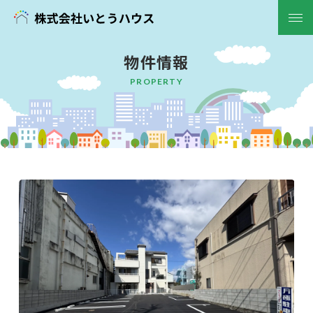
物件情報
ホーム
PROPERTY
初めての方へ
お知らせ
会社概要
物件情報
中古
土地
収益物件
賃貸
一戸建
マンション